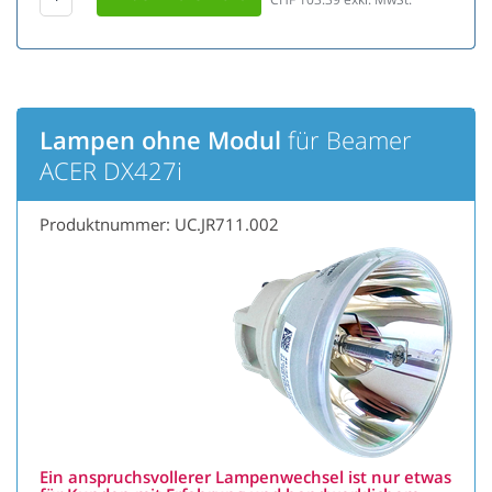
Lampen ohne Modul
für Beamer
ACER DX427i
Produktnummer: UC.JR711.002
Ein anspruchsvollerer Lampenwechsel ist nur etwas