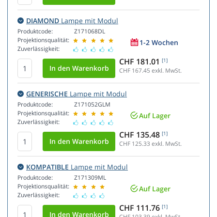
DIAMOND
Lampe mit Modul
Produktcode:
Z171068DL
Projektionsqualität:
1-2 Wochen
Zuverlässigkeit:
CHF 181.01
[1]
CHF 167.45
exkl. MwSt.
GENERISCHE
Lampe mit Modul
Produktcode:
Z171052GLM
Projektionsqualität:
Auf Lager
Zuverlässigkeit:
CHF 135.48
[1]
CHF 125.33
exkl. MwSt.
KOMPATIBLE
Lampe mit Modul
Produktcode:
Z171309ML
Projektionsqualität:
Auf Lager
Zuverlässigkeit:
CHF 111.76
[1]
CHF 103.39
exkl. MwSt.