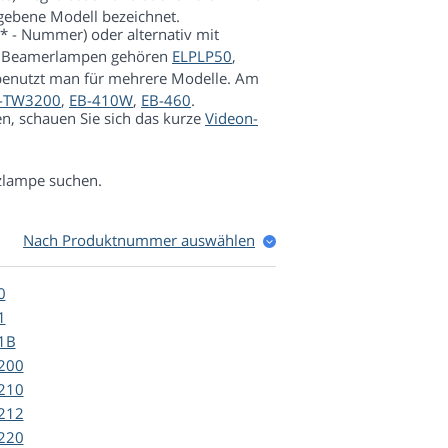
gebene Modell bezeichnet.
 - Nummer) oder alternativ mit
en Beamerlampen gehören
ELPLP50
,
benutzt man für mehrere Modelle. Am
-TW3200
,
EB-410W
,
EB-460
.
n, schauen Sie sich das kurze
Videon-
tzlampe suchen.
Nach Produktnummer auswählen
0
1
1B
200
210
212
220