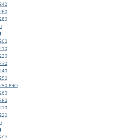
240
260
280
0
1
200
210
220
230
240
250
250 PRO
260
280
210
220
0
1
200