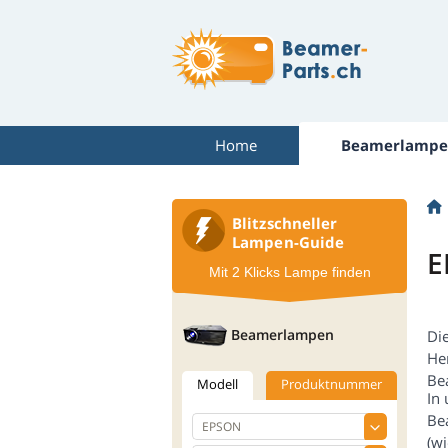
Home
Beamerlampe
Blitzschneller
Lampen-Guide
E
Mit 2 Klicks Lampe finden
Beamerlampen
Di
He
Be
Modell
Produktnummer
In
Be
(w