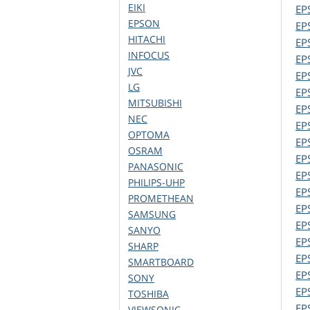
EIKI
EP
EPSON
EP
HITACHI
EP
INFOCUS
EP
JVC
EP
LG
EP
MITSUBISHI
EP
NEC
EP
OPTOMA
EP
OSRAM
EP
PANASONIC
EP
PHILIPS-UHP
EP
PROMETHEAN
EP
SAMSUNG
EP
SANYO
EP
SHARP
EP
SMARTBOARD
EP
SONY
EP
TOSHIBA
EP
VIEWSONIC