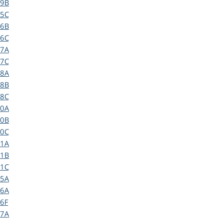
9B
5C
6B
6C
7A
7C
8A
8B
8C
0A
0B
0C
1A
1B
1C
5A
6A
6F
7A