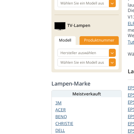
la
Di
V1
EL
TV-Lampen
me
We
Modell
Produktnummer
Tut
Wä
La
Lampen-Marke
EP
Meistverkauft
EP
EP
3M
EP
ACER
EP
BENQ
CHRISTIE
EP
DELL
EP