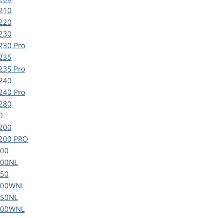
210
220
230
230 Pro
235
235 Pro
240
240 Pro
280
0
200
200 PRO
00
00NL
50
200WNL
50NL
200WNL