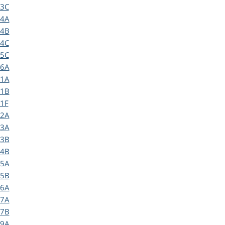
3C
4A
4B
4C
5C
6A
1A
1B
1F
2A
3A
3B
4B
5A
5B
6A
7A
7B
9A