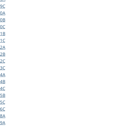
9C
0A
0B
0C
1B
1C
2A
2B
2C
3C
4A
4B
4C
5B
5C
6C
8A
9A