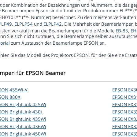
ut der Kombination der Bezeichnungen und Nummern, die das ge
e Beamerlampen Epson sind oft mit der Produktnummer ELP** (**
3H010L** (**- Nummer) bezeichnet. Zu den meistens verkauft
PLP49
,
ELPLP54
und
ELPLP42
. Die Mehrheit der Beamerlampen 
isten verkauft man die Beamerlampen für die Modelle
EB-85
,
EH
nn Sie sich nicht zutrauen, die Beamerlampe selber auszutausche
orial
zum Austausch der Beamerlampe EPSON an.
hlen Sie das Modell des Projektors EPSON, für den Sie eine Ersa
mpen für EPSON Beamer
SON
455Wi-V
EPSON
EX3
SON
880X
EPSON
EX3
SON
BrightLink 425Wi
EPSON
EX3
SON
BrightLink 430i
EPSON
EX3
SON
BrightLink 435Wi
EPSON
EX3
SON
BrightLink 436Wi
EPSON
EX3
SON
BrightLink 450Wi
EPSON
EX3