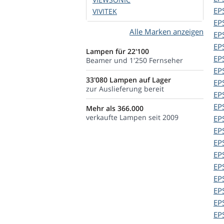
EP
VIVITEK
EP
Alle Marken anzeigen
EP
EP
Lampen für 22'100
EP
Beamer und 1'250 Fernseher
EP
33'080 Lampen auf Lager
EP
zur Auslieferung bereit
EP
EP
Mehr als 366.000
verkaufte Lampen seit 2009
EP
EP
EP
EP
EP
EP
EP
EP
EP