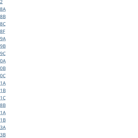
2
8A
8B
8C
8F
9A
9B
9C
0A
0B
0C
1A
1B
1C
8B
1A
1B
3A
3B