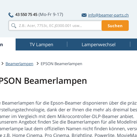
(Mo-Fr 9-17)
43 550 75 45
info@beamer-parts.ch
Suchen
n
TV Lampen
Lampenwechsel
Beamerlampen
EPSON Beamerlampen
PSON Beamerlampen
e Beamerlampen für die Epson-Beamer disponieren über die präzi
rstellungstechnologie, dank der er Ihnen die mehr als dreimal be
amer im Vergleich mit dem Mikrocontroller-DLP-Beamer anbiet.
 unserem Angebot finden Sie die Beamerlampen für alle Modellre
amerlampe laut dem offiziellen Namen nicht finden können, ver
ie z.B. Home Cinema, Pro Cinema, Brightling, Powerlite, MovieMa