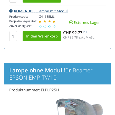
KOMPATIBLE
Lampe mit Modul
Produktcode:
Z41685ML
Projektionsqualität:
Externes Lager
Zuverlässigkeit:
CHF 92.73
[1]
CHF 85.78
exkl. MwSt.
Lampe ohne Modul
für Beamer
EPSON EMP-TW10
Produktnummer: ELPLP25H