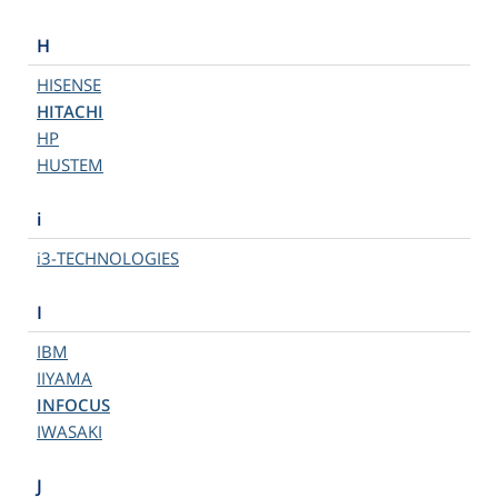
H
HISENSE
HITACHI
HP
HUSTEM
i
i3-TECHNOLOGIES
I
IBM
IIYAMA
INFOCUS
IWASAKI
J