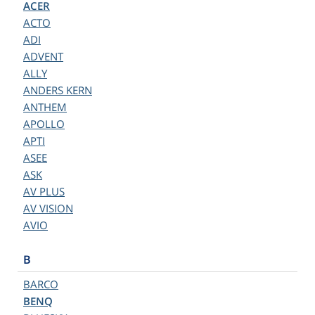
ACER
ACTO
ADI
ADVENT
ALLY
ANDERS KERN
ANTHEM
APOLLO
APTI
ASEE
ASK
AV PLUS
AV VISION
AVIO
B
BARCO
BENQ