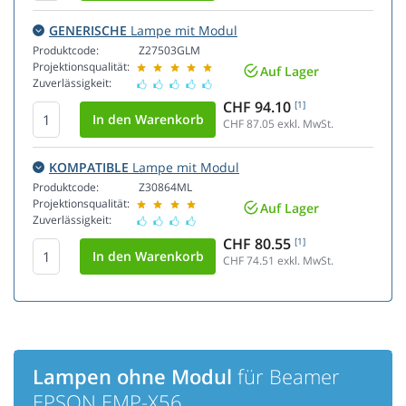
GENERISCHE
Lampe mit Modul
Produktcode:
Z27503GLM
Projektionsqualität:
Auf Lager
Zuverlässigkeit:
CHF 94.10
[1]
CHF 87.05
exkl. MwSt.
KOMPATIBLE
Lampe mit Modul
Produktcode:
Z30864ML
Projektionsqualität:
Auf Lager
Zuverlässigkeit:
CHF 80.55
[1]
CHF 74.51
exkl. MwSt.
Lampen ohne Modul
für Beamer
EPSON EMP-X56