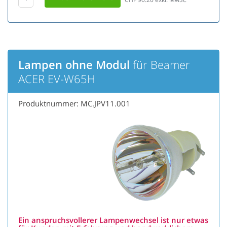
Lampen ohne Modul
für Beamer
ACER EV-W65H
Produktnummer: MC.JPV11.001
Ein anspruchsvollerer Lampenwechsel ist nur etwas