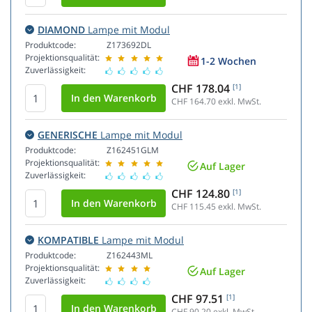
DIAMOND
Lampe mit Modul
Produktcode:
Z173692DL
Projektionsqualität:
1-2 Wochen
Zuverlässigkeit:
CHF 178.04
[1]
CHF 164.70
exkl. MwSt.
GENERISCHE
Lampe mit Modul
Produktcode:
Z162451GLM
Projektionsqualität:
Auf Lager
Zuverlässigkeit:
CHF 124.80
[1]
CHF 115.45
exkl. MwSt.
KOMPATIBLE
Lampe mit Modul
Produktcode:
Z162443ML
Projektionsqualität:
Auf Lager
Zuverlässigkeit:
CHF 97.51
[1]
CHF 90.20
exkl. MwSt.