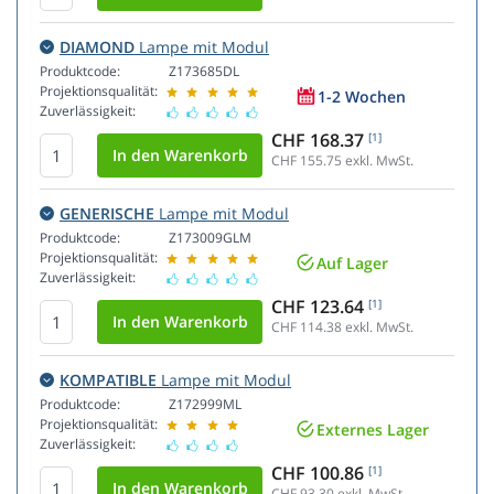
DIAMOND
Lampe mit Modul
Produktcode:
Z173685DL
Projektionsqualität:
1-2 Wochen
Zuverlässigkeit:
CHF 168.37
[1]
CHF 155.75
exkl. MwSt.
GENERISCHE
Lampe mit Modul
Produktcode:
Z173009GLM
Projektionsqualität:
Auf Lager
Zuverlässigkeit:
CHF 123.64
[1]
CHF 114.38
exkl. MwSt.
KOMPATIBLE
Lampe mit Modul
Produktcode:
Z172999ML
Projektionsqualität:
Externes Lager
Zuverlässigkeit:
CHF 100.86
[1]
CHF 93.30
exkl. MwSt.