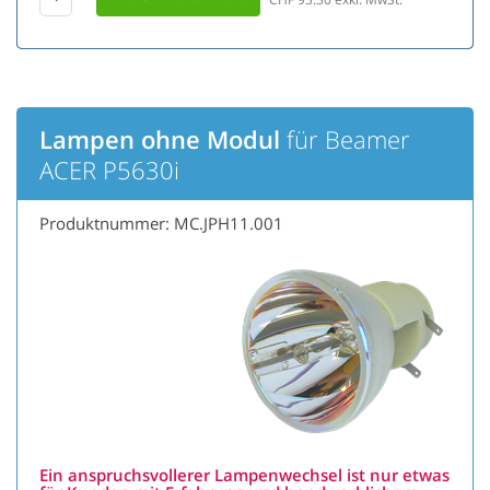
Lampen ohne Modul
für Beamer
ACER P5630i
Produktnummer: MC.JPH11.001
Ein anspruchsvollerer Lampenwechsel ist nur etwas