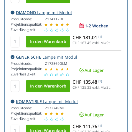
DIAMOND
Lampe mit Modul
Produktcode:
Z174112DL
Projektionsqualität:
1-2 Wochen
Zuverlässigkeit:
CHF 181.01
[1]
CHF 167.45
exkl. MwSt.
GENERISCHE
Lampe mit Modul
Produktcode:
Z172569GLM
Projektionsqualität:
Auf Lager
Zuverlässigkeit:
CHF 135.48
[1]
CHF 125.33
exkl. MwSt.
KOMPATIBLE
Lampe mit Modul
Produktcode:
Z172749ML
Projektionsqualität:
Auf Lager
Zuverlässigkeit:
CHF 111.76
[1]
CHF 103.39
exkl. MwSt.