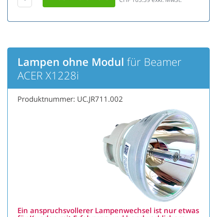
Lampen ohne Modul
für Beamer
ACER X1228i
Produktnummer: UC.JR711.002
Ein anspruchsvollerer Lampenwechsel ist nur etwas