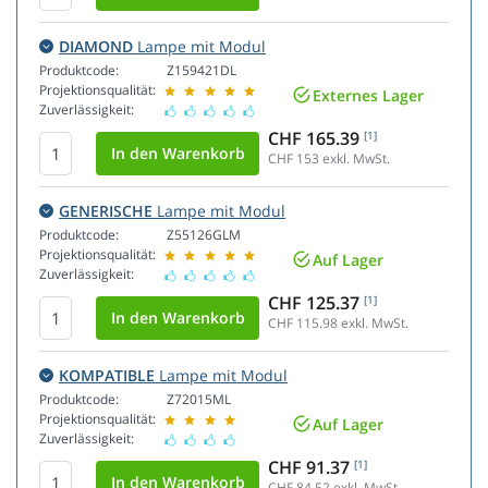
DIAMOND
Lampe mit Modul
Produktcode:
Z159421DL
Projektionsqualität:
Externes Lager
Zuverlässigkeit:
CHF 165.39
[1]
CHF 153
exkl. MwSt.
GENERISCHE
Lampe mit Modul
Produktcode:
Z55126GLM
Projektionsqualität:
Auf Lager
Zuverlässigkeit:
CHF 125.37
[1]
CHF 115.98
exkl. MwSt.
KOMPATIBLE
Lampe mit Modul
Produktcode:
Z72015ML
Projektionsqualität:
Auf Lager
Zuverlässigkeit:
CHF 91.37
[1]
CHF 84.52
exkl. MwSt.