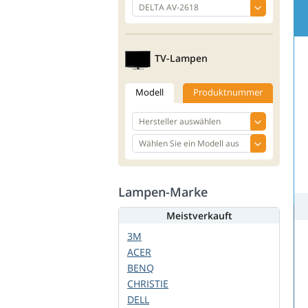
TV-Lampen
Modell
Produktnummer
Lampen-Marke
Meistverkauft
3M
ACER
BENQ
CHRISTIE
DELL