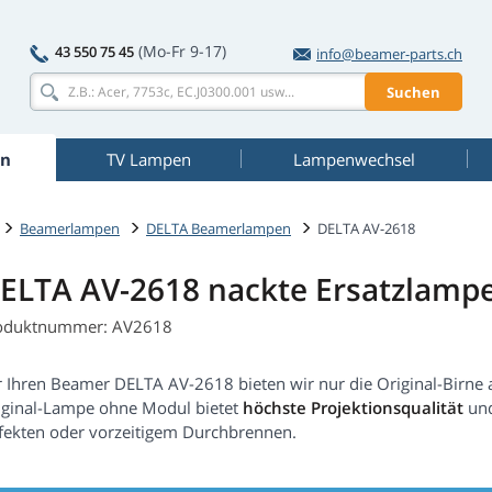
(Mo-Fr 9-17)
43 550 75 45
info@beamer-parts.ch
Suchen
n
TV Lampen
Lampenwechsel
Beamerlampen
DELTA Beamerlampen
DELTA AV-2618
ELTA AV-2618 nackte Ersatzlamp
oduktnummer: AV2618
r Ihren Beamer DELTA AV-2618 bieten wir nur die Original-Birne 
iginal-Lampe ohne Modul bietet
höchste Projektionsqualität
und
fekten oder vorzeitigem Durchbrennen.