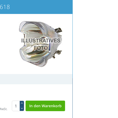
2618
MwSt.