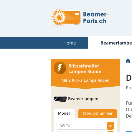
Home
Beamerlampe
Blitzschneller
Lampen-Guide
D
Mit 2 Klicks Lampe finden
Pr
Beamerlampen
Fü
Or
Modell
Produktnummer
De