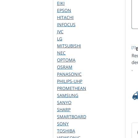
EIKI
EPSON
HITACHI
INFOCUS
JVC
LG
MITSUBISHI
[1]
NEC
Re
OPTOMA
de
OSRAM
.
PANASONIC
PHILIPS-UHP
PROMETHEAN
SAMSUNG
SANYO
SHARP
SMARTBOARD
SONY
TOSHIBA
VIEWSONIC