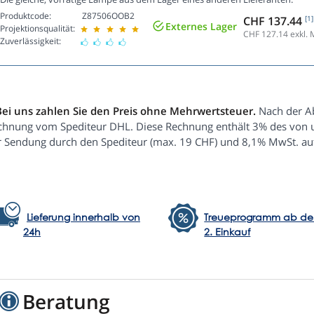
Produktcode:
Z87506OOB2
CHF 137.44
[1]
Externes Lager
Projektionsqualität:
CHF 127.14
exkl. 
Zuverlässigkeit:
Bei uns zahlen Sie den Preis ohne Mehrwertsteuer.
Nach der Ab
chnung vom Spediteur DHL. Diese Rechnung enthält 3% des von un
r Sendung durch den Spediteur (max. 19 CHF) und 8,1% MwSt. au
Lieferung innerhalb von
Treueprogramm ab d
24h
2. Einkauf
Beratung