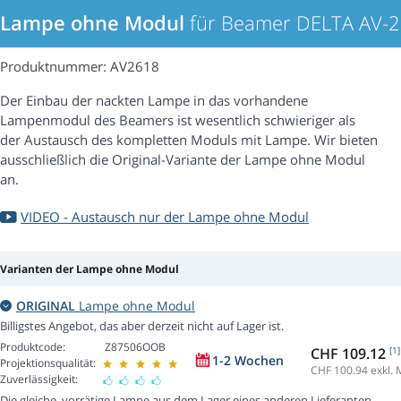
Lampe ohne Modul
für Beamer DELTA AV-
Produktnummer: AV2618
Der Einbau der nackten Lampe in das vorhandene
Lampenmodul des Beamers ist wesentlich schwieriger als
der Austausch des kompletten Moduls mit Lampe. Wir bieten
ausschließlich die Original-Variante der Lampe ohne Modul
an.
VIDEO - Austausch nur der Lampe ohne Modul
Varianten der Lampe ohne Modul
ORIGINAL
Lampe ohne Modul
Billigstes Angebot, das aber derzeit nicht auf Lager ist.
Produktcode:
Z87506OOB
CHF 109.12
[1]
1-2 Wochen
Projektionsqualität:
CHF 100.94
exkl. 
Zuverlässigkeit:
Die gleiche, vorrätige Lampe aus dem Lager eines anderen Lieferanten.