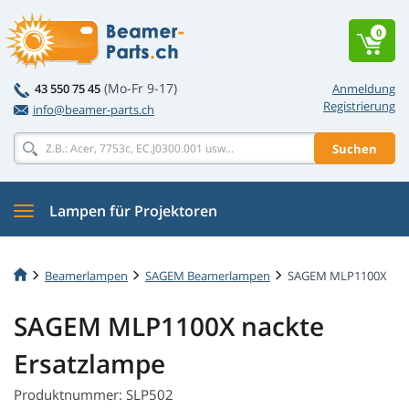
0
(Mo-Fr 9-17)
43 550 75 45
Anmeldung
Registrierung
info@beamer-parts.ch
Suchen
Lampen für Projektoren
Beamerlampen
SAGEM Beamerlampen
SAGEM MLP1100X
SAGEM MLP1100X nackte
Ersatzlampe
Produktnummer: SLP502