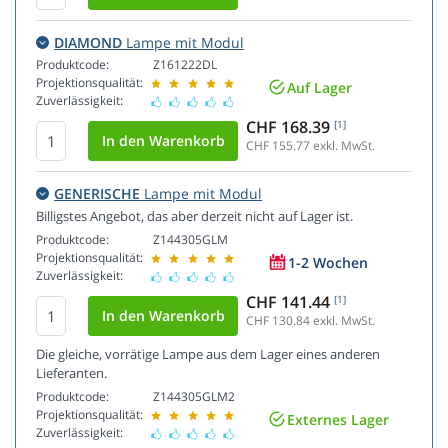
DIAMOND
Lampe mit Modul
Produktcode:
Z161222DL
Projektionsqualität:
Auf Lager
Zuverlässigkeit:
CHF 168.39
[1]
CHF 155.77
exkl. MwSt.
GENERISCHE
Lampe mit Modul
Billigstes Angebot, das aber derzeit nicht auf Lager ist.
Produktcode:
Z144305GLM
Projektionsqualität:
1-2 Wochen
Zuverlässigkeit:
CHF 141.44
[1]
CHF 130.84
exkl. MwSt.
Die gleiche, vorrätige Lampe aus dem Lager eines anderen
Lieferanten.
Produktcode:
Z144305GLM2
Projektionsqualität:
Externes Lager
Zuverlässigkeit: