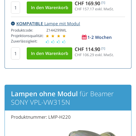
CHF 169.90
[1]
CHF 157.17
exkl. MwSt.
KOMPATIBLE
Lampe mit Modul
Produktcode:
Z144299ML
Projektionsqualität:
1-2 Wochen
Zuverlässigkeit:
CHF 114.90
[1]
CHF 106.29
exkl. MwSt.
Lampen ohne Modul
für Beamer
SONY VPL-VW315N
Produktnummer: LMP-H220