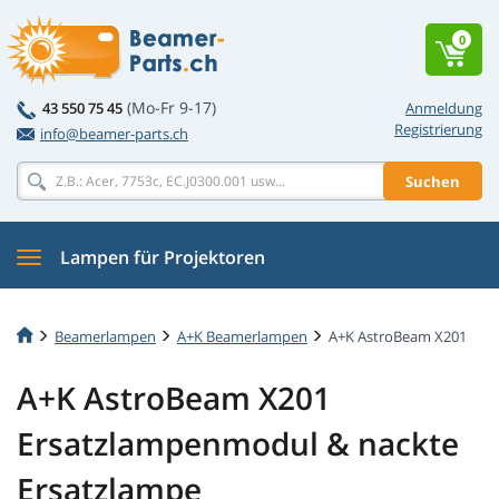
0
(Mo-Fr 9-17)
43 550 75 45
Anmeldung
Registrierung
info@beamer-parts.ch
Suchen
Lampen für Projektoren
Beamerlampen
A+K Beamerlampen
A+K AstroBeam X201
A+K AstroBeam X201
Ersatzlampenmodul & nackte
Ersatzlampe