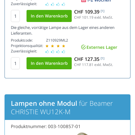
Zuverlässigkeit:
CHF 109.39
[1]
CHF 101.19
exkl. MwSt.
Die gleiche, vorrätige Lampe aus dem Lager eines anderen
Lieferanten.
Produktcode:
Z110929ML2
Projektionsqualität:
Externes Lager
Zuverlässigkeit:
CHF 127.35
[1]
CHF 117.81
exkl. MwSt.
Lampen ohne Modul
für Beamer
CHRISTIE WU12K-M
Produktnummer: 003-100857-01