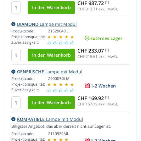
CHF 987.72
[1]
CHF 913.71
exkl. MwSt.
DIAMOND
Lampe mit Modul
Produktcode:
Z152964DL
Projektionsqualität:
Externes Lager
Zuverlässigkeit:
CHF 233.07
[1]
CHF 215.61
exkl. MwSt.
GENERISCHE
Lampe mit Modul
Produktcode:
Z90003GLM
Projektionsqualität:
1-2 Wochen
Zuverlässigkeit:
CHF 169.92
[1]
CHF 157.19
exkl. MwSt.
KOMPATIBLE
Lampe mit Modul
Billigstes Angebot, das aber derzeit nicht auf Lager ist.
Produktcode:
Z110929ML
Projektionsqualität:
1-2 Wochen