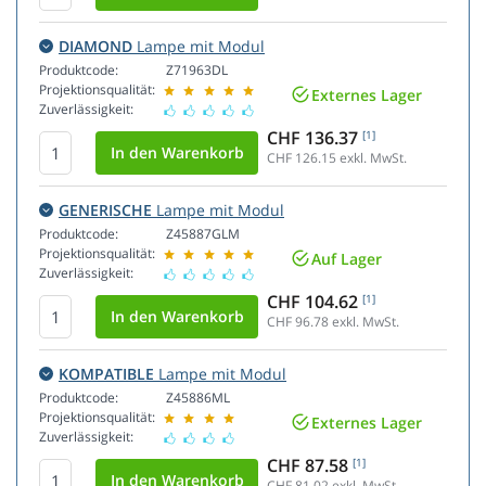
DIAMOND
Lampe mit Modul
Produktcode:
Z71963DL
Projektionsqualität:
Externes Lager
Zuverlässigkeit:
CHF 136.37
[1]
CHF 126.15
exkl. MwSt.
GENERISCHE
Lampe mit Modul
Produktcode:
Z45887GLM
Projektionsqualität:
Auf Lager
Zuverlässigkeit:
CHF 104.62
[1]
CHF 96.78
exkl. MwSt.
KOMPATIBLE
Lampe mit Modul
Produktcode:
Z45886ML
Projektionsqualität:
Externes Lager
Zuverlässigkeit:
CHF 87.58
[1]
CHF 81.02
exkl. MwSt.