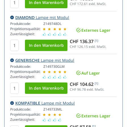
CHF 172.61
exkl. MwSt.
DIAMOND
Lampe mit Modul
Produktcode:
Z149748DL
Projektionsqualität:
Externes Lager
Zuverlässigkeit:
CHF 136.37
[1]
CHF 126.15
exkl. MwSt.
GENERISCHE
Lampe mit Modul
Produktcode:
Z149730GLM
Projektionsqualität:
Auf Lager
Zuverlässigkeit:
CHF 104.62
[1]
CHF 96.78
exkl. MwSt.
KOMPATIBLE
Lampe mit Modul
Produktcode:
Z149733ML
Projektionsqualität:
Externes Lager
Zuverlässigkeit:
[1]