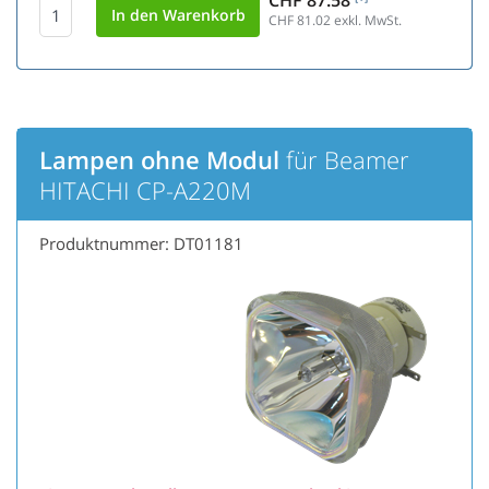
CHF 87.58
CHF 81.02
exkl. MwSt.
Lampen ohne Modul
für Beamer
HITACHI CP-A220M
Produktnummer: DT01181