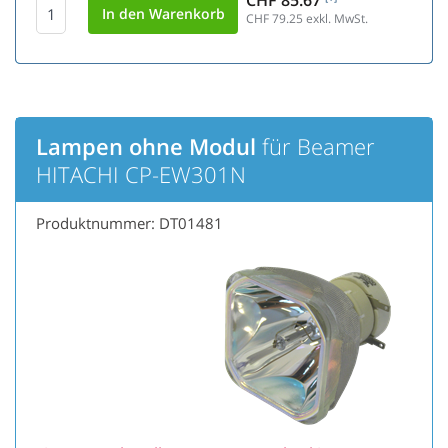
CHF 85.67
CHF 79.25
exkl. MwSt.
Lampen ohne Modul
für Beamer
HITACHI CP-EW301N
Produktnummer: DT01481