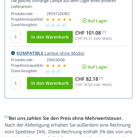
Die gleiche, vorrätige Lampe aus dem Lager eines anderen
Lieferanten.
Produktcode:
Z85972OOB2
Projektionsqualität:
Auf Lager
Zuverlässigkeit:
CHF 101.08
[1]
CHF 93.51
exkl. MwSt.
KOMPATIBLE
Lampe ohne Modul
Produktcode:
Z86030OB
Projektionsqualität:
Auf Lager
Zuverlässigkeit:
CHF 82.18
[1]
CHF 76.02
exkl. MwSt.
[1]
Bei uns zahlen Sie den Preis ohne Mehrwertsteuer.
Nach der Abfertigung erhalten Sie außerdem eine Rechnung
vom Spediteur DHL. Diese Rechnung enthält 3% des von uns