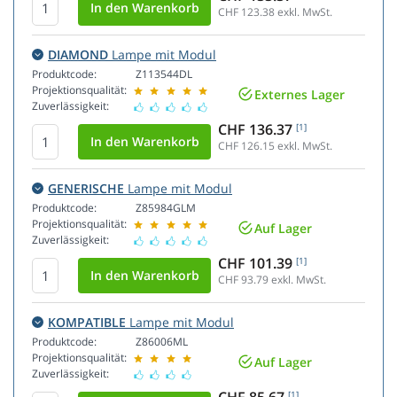
CHF 123.38
exkl. MwSt.
DIAMOND
Lampe mit Modul
Produktcode:
Z113544DL
Projektionsqualität:
Externes Lager
Zuverlässigkeit:
CHF 136.37
[1]
CHF 126.15
exkl. MwSt.
GENERISCHE
Lampe mit Modul
Produktcode:
Z85984GLM
Projektionsqualität:
Auf Lager
Zuverlässigkeit:
CHF 101.39
[1]
CHF 93.79
exkl. MwSt.
KOMPATIBLE
Lampe mit Modul
Produktcode:
Z86006ML
Projektionsqualität:
Auf Lager
Zuverlässigkeit:
[1]