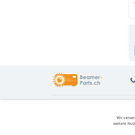
Was Sie interessiert
Ü
Beratung
Rü
Wir verwe
Garantie auf Lampen
Un
weitere Nut
Treuerabatt
W
Austausch der Lampe
Ge