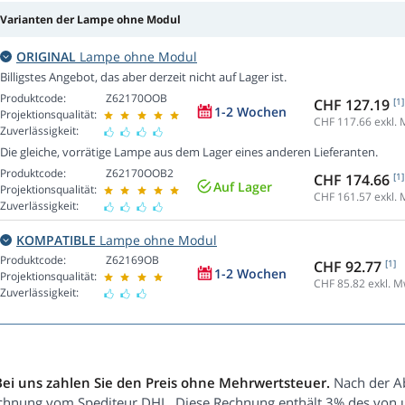
Varianten der Lampe ohne Modul
ORIGINAL
Lampe ohne Modul
Billigstes Angebot, das aber derzeit nicht auf Lager ist.
Produktcode:
Z62170OOB
CHF 127.19
[1]
1-2 Wochen
Projektionsqualität:
CHF 117.66
exkl. 
Zuverlässigkeit:
Die gleiche, vorrätige Lampe aus dem Lager eines anderen Lieferanten.
Produktcode:
Z62170OOB2
CHF 174.66
[1]
Auf Lager
Projektionsqualität:
CHF 161.57
exkl. 
Zuverlässigkeit:
KOMPATIBLE
Lampe ohne Modul
Produktcode:
Z62169OB
CHF 92.77
[1]
1-2 Wochen
Projektionsqualität:
CHF 85.82
exkl. M
Zuverlässigkeit:
Bei uns zahlen Sie den Preis ohne Mehrwertsteuer.
Nach der Ab
chnung vom Spediteur DHL. Diese Rechnung enthält 3% des von un