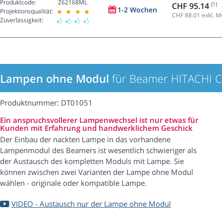
Produktcode:
Z62168ML
CHF 95.14
[1]
1-2 Wochen
Projektionsqualität:
CHF 88.01
exkl. M
Zuverlässigkeit:
Lampen ohne Modul
für Beamer HITACHI 
Produktnummer: DT01051
Ein anspruchsvollerer Lampenwechsel ist nur etwas für
Kunden mit Erfahrung und handwerklichem Geschick
Der Einbau der nackten Lampe in das vorhandene
Lampenmodul des Beamers ist wesentlich schwieriger als
der Austausch des kompletten Moduls mit Lampe. Sie
können zwischen zwei Varianten der Lampe ohne Modul
wählen - originale oder kompatible Lampe.
VIDEO - Austausch nur der Lampe ohne Modul