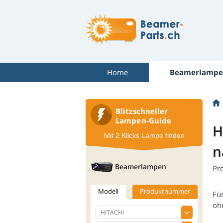
Home
Beamerlampe
Blitzschneller
Lampen-Guide
H
Mit 2 Klicks Lampe finden
n
Beamerlampen
Pr
Modell
Produktnummer
Fü
oh