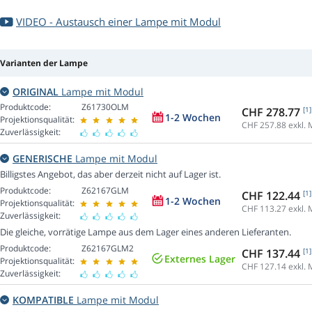
VIDEO - Austausch einer Lampe mit Modul
Varianten der Lampe
ORIGINAL
Lampe mit Modul
Produktcode:
Z61730OLM
CHF 278.77
[1]
1-2 Wochen
Projektionsqualität:
CHF 257.88
exkl. 
Zuverlässigkeit:
GENERISCHE
Lampe mit Modul
Billigstes Angebot, das aber derzeit nicht auf Lager ist.
Produktcode:
Z62167GLM
CHF 122.44
[1]
1-2 Wochen
Projektionsqualität:
CHF 113.27
exkl. 
Zuverlässigkeit:
Die gleiche, vorrätige Lampe aus dem Lager eines anderen Lieferanten.
Produktcode:
Z62167GLM2
CHF 137.44
[1]
Externes Lager
Projektionsqualität:
CHF 127.14
exkl. 
Zuverlässigkeit:
KOMPATIBLE
Lampe mit Modul