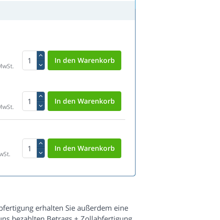
MwSt.
MwSt.
wSt.
fertigung erhalten Sie außerdem eine
s bezahlten Betrags + Zollabfertigung