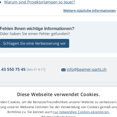
Warum sind Projektorlampen so teuer?
Weitere nützliche Informationen
Fehlen Ihnen wichtige Informationen?
Oder haben Sie einen Fehler gefunden?
Schlagen Sie eine Verbesserung vor
43 550 75 45
info@beamer-parts.ch
(Mo-Fr 9-17)
ber den Lampenkauf
Web Retail s.r.o.
Diese Webseite verwendet Cookies.
ckgabe und Reklamation
Kontakt
nden Cookies, um die Benutzerfreundlichkeit unserer Website zu verbessern.
komplizierte
GDPR
zung unserer Webseite stimmen Sie der Verwendung von Cookies gemäß uns
arenrücksendung
Impressum
Richtlinie zu. Sie können auch
nur notwendige Cookies akzeptieren.
schäftsbedingungen
Weitere Informationen