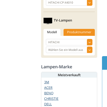
TV-Lampen
Modell
Produktnummer
Lampen-Marke
Meistverkauft
3M
ACER
BENQ
CHRISTIE
DELL