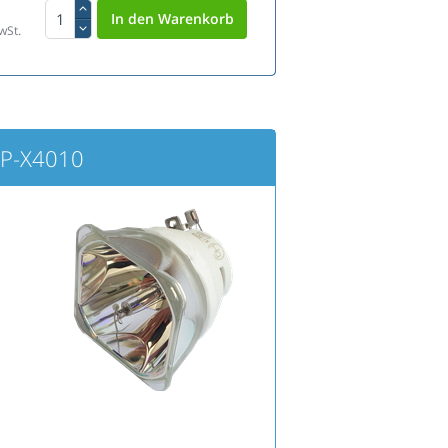
wSt.
CP-X4010