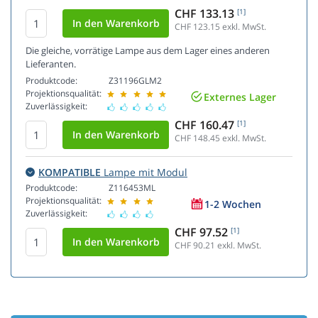
CHF 133.13
[1]
CHF 123.15
exkl. MwSt.
Die gleiche, vorrätige Lampe aus dem Lager eines anderen
Lieferanten.
Produktcode:
Z31196GLM2
Projektionsqualität:
Externes Lager
Zuverlässigkeit:
CHF 160.47
[1]
CHF 148.45
exkl. MwSt.
KOMPATIBLE
Lampe mit Modul
Produktcode:
Z116453ML
Projektionsqualität:
1-2 Wochen
Zuverlässigkeit:
CHF 97.52
[1]
CHF 90.21
exkl. MwSt.