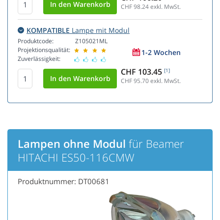
CHF 98.24
exkl. MwSt.
KOMPATIBLE
Lampe mit Modul
Produktcode:
Z105021ML
Projektionsqualität:
1-2 Wochen
Zuverlässigkeit:
CHF 103.45
[1]
CHF 95.70
exkl. MwSt.
Lampen ohne Modul
für Beamer
HITACHI ES50-116CMW
Produktnummer: DT00681