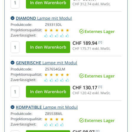
CHF 312.74
exkl. MwSt.
DIAMOND
Lampe mit Modul
Produktcode:
Z93313DL
Projektionsqualität:
Externes Lager
Zuverlässigkeit:
CHF 189.94
[1]
CHF 175.71
exkl. MwSt.
GENERISCHE
Lampe mit Modul
Produktcode:
Z57654GLM
Projektionsqualität:
Externes Lager
Zuverlässigkeit:
CHF 130.17
[1]
CHF 120.42
exkl. MwSt.
KOMPATIBLE
Lampe mit Modul
Produktcode:
Z85538ML
Projektionsqualität:
Externes Lager
Zuverlässigkeit:
[1]