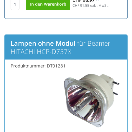
CHF 98.97
CHF 91.55
exkl. MwSt.
Lampen ohne Modul
für Beamer
HITACHI HCP-D757X
Produktnummer: DT01281