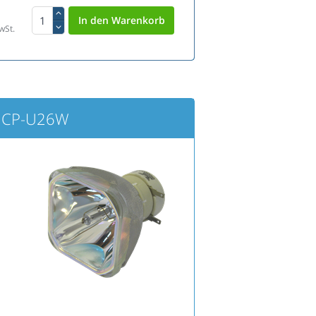
wSt.
 HCP-U26W