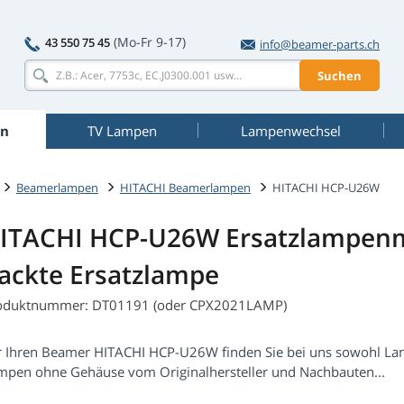
(Mo-Fr 9-17)
43 550 75 45
info@beamer-parts.ch
Suchen
n
TV Lampen
Lampenwechsel
Beamerlampen
HITACHI Beamerlampen
HITACHI HCP-U26W
ITACHI HCP-U26W Ersatzlampen
ackte Ersatzlampe
oduktnummer: DT01191 (oder CPX2021LAMP)
r Ihren Beamer HITACHI HCP-U26W finden Sie bei uns sowohl La
mpen ohne Gehäuse vom Originalhersteller und Nachbauten...