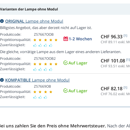
Varianten der Lampe ohne Modul
ORIGINAL
Lampe ohne Modul
Billigstes Angebot, das aber derzeit nicht auf Lager ist.
Produktcode:
Z57667OOB
CHF 96.33
[1]
1-2 Wochen
Projektionsqualität:
CHF 89.11
exkl. M
Zuverlässigkeit:
Die gleiche, vorrätige Lampe aus dem Lager eines anderen Lieferanten.
Produktcode:
Z57667OOB2
CHF 101.08
[1]
Auf Lager
Projektionsqualität:
CHF 93.51
exkl. M
Zuverlässigkeit:
KOMPATIBLE
Lampe ohne Modul
Produktcode:
Z57669OB
CHF 82.18
[1]
Auf Lager
Projektionsqualität:
CHF 76.02
exkl. M
Zuverlässigkeit:
Bei uns zahlen Sie den Preis ohne Mehrwertsteuer.
Nach der Ab