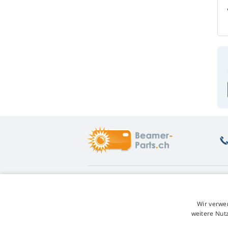
Was Sie interessiert
Ü
Beratung
Rü
Wir verwe
Garantie auf Lampen
Un
weitere Nut
Treuerabatt
W