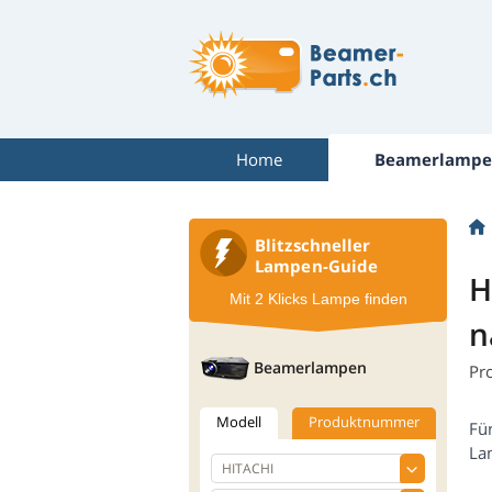
Home
Beamerlampe
Blitzschneller
Lampen-Guide
H
Mit 2 Klicks Lampe finden
n
Beamerlampen
Pr
Modell
Produktnummer
Fü
La