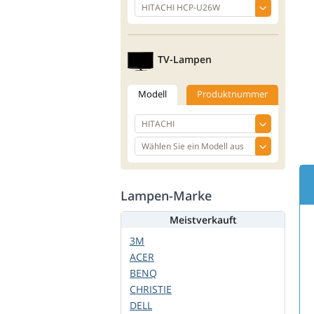
TV-Lampen
Modell
Produktnummer
Lampen-Marke
Meistverkauft
3M
ACER
BENQ
CHRISTIE
DELL