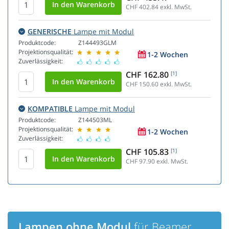
CHF 402.84
exkl. MwSt.
GENERISCHE
Lampe mit Modul
Produktcode:
Z144493GLM
Projektionsqualität:
1-2 Wochen
Zuverlässigkeit:
CHF 162.80
[1]
CHF 150.60
exkl. MwSt.
KOMPATIBLE
Lampe mit Modul
Produktcode:
Z144503ML
Projektionsqualität:
1-2 Wochen
Zuverlässigkeit:
CHF 105.83
[1]
CHF 97.90
exkl. MwSt.
Lampen ohne Modul
für Beamer