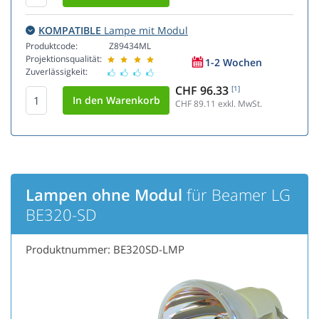
KOMPATIBLE
Lampe mit Modul
Produktcode:
Z89434ML
Projektionsqualität:
1-2 Wochen
Zuverlässigkeit:
CHF 96.33
[1]
CHF 89.11
exkl. MwSt.
Lampen ohne Modul
für Beamer LG
BE320-SD
Produktnummer: BE320SD-LMP