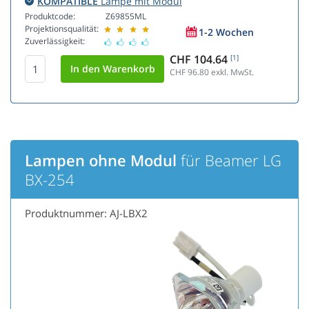
KOMPATIBLE
Lampe mit Modul
Produktcode:
Z69855ML
Projektionsqualität:
1-2 Wochen
Zuverlässigkeit:
CHF 104.64
[1]
CHF 96.80
exkl. MwSt.
Lampen ohne Modul
für Beamer LG
BX-254
Produktnummer: AJ-LBX2