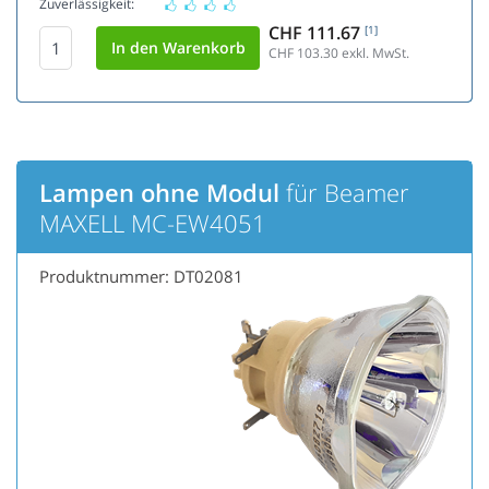
Zuverlässigkeit:
CHF 111.67
[1]
CHF 103.30
exkl. MwSt.
Lampen ohne Modul
für Beamer
MAXELL MC-EW4051
Produktnummer: DT02081