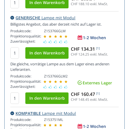
CHF 188.10
exkl. MwSt.
GENERISCHE
Lampe mit Modul
Billigstes Angebot, das aber derzeit nicht auf Lager ist.
Produktcode:
Z153766GLM
Projektionsqualität:
1-2 Wochen
Zuverlässigkeit:
CHF 134.31
[1]
CHF 124.25
exkl. MwSt.
Die gleiche, vorrätige Lampe aus dem Lager eines anderen
Lieferanten.
Produktcode:
Z153766GLM2
Projektionsqualität:
Externes Lager
Zuverlässigkeit:
CHF 160.47
[1]
CHF 148.45
exkl. MwSt.
KOMPATIBLE
Lampe mit Modul
Produktcode:
Z153751ML
Projektionsqualität:
1-2 Wochen