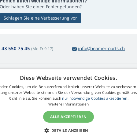
Fehlen Ihnen wichtige Informationen?
Oder haben Sie einen Fehler gefunden?
Schlagen Sie eine Verbesserung vor
43 550 75 45
info@beamer-parts.ch
(Mo-Fr 9-17)
ber den Lampenkauf
Web Retail s.r.o.
Diese Webseite verwendet Cookies.
ckgabe und Reklamation
Kontakt
nden Cookies, um die Benutzerfreundlichkeit unserer Website zu verbessern.
komplizierte
GDPR
zung unserer Webseite stimmen Sie der Verwendung von Cookies gemäß uns
arenrücksendung
Impressum
Richtlinie zu. Sie können auch
nur notwendige Cookies akzeptieren.
schäftsbedingungen
Weitere Informationen
klamationsablauf
ALLE AKZEPTIEREN
DETAILS ANZEIGEN
© 2009 - 2026 Beamer-Parts.ch