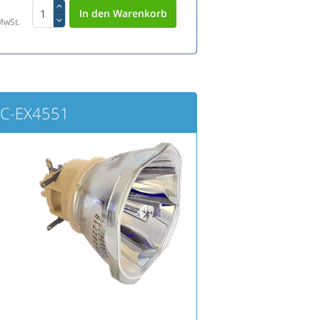
MwSt.
MC-EX4551