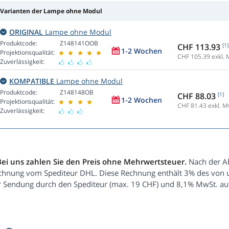
Varianten der Lampe ohne Modul
ORIGINAL
Lampe ohne Modul
Produktcode:
Z148141OOB
CHF 113.93
[1]
1-2 Wochen
Projektionsqualität:
CHF 105.39
exkl. 
Zuverlässigkeit:
KOMPATIBLE
Lampe ohne Modul
Produktcode:
Z148148OB
CHF 88.03
[1]
1-2 Wochen
Projektionsqualität:
CHF 81.43
exkl. M
Zuverlässigkeit:
Bei uns zahlen Sie den Preis ohne Mehrwertsteuer.
Nach der Ab
chnung vom Spediteur DHL. Diese Rechnung enthält 3% des von un
r Sendung durch den Spediteur (max. 19 CHF) und 8,1% MwSt. au