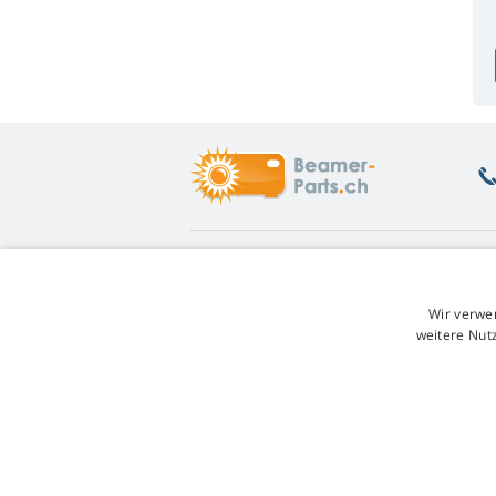
Was Sie interessiert
Ü
Beratung
Rü
Wir verwe
Garantie auf Lampen
Un
weitere Nut
Treuerabatt
W
Austausch der Lampe
Ge
Übersicht der Lampenvarianten
Re