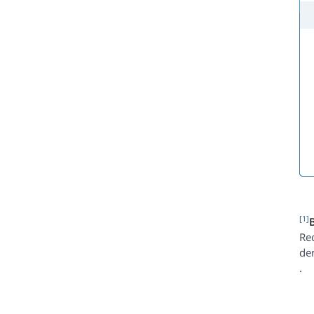
[1]
Re
de
.