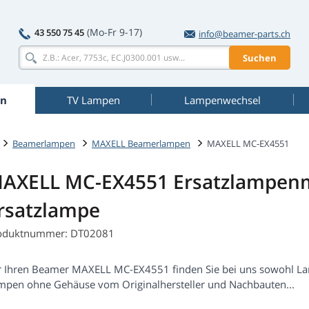
(Mo-Fr 9-17)
43 550 75 45
info@beamer-parts.ch
Suchen
n
TV Lampen
Lampenwechsel
Beamerlampen
MAXELL Beamerlampen
MAXELL MC-EX4551
AXELL MC-EX4551 Ersatzlampenm
rsatzlampe
oduktnummer: DT02081
r Ihren Beamer MAXELL MC-EX4551 finden Sie bei uns sowohl La
mpen ohne Gehäuse vom Originalhersteller und Nachbauten...