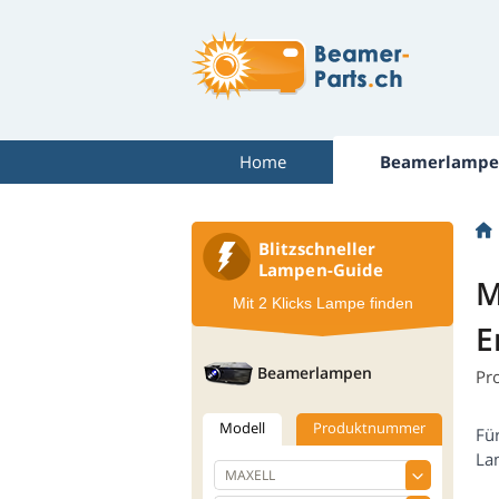
Home
Beamerlampe
Blitzschneller
Lampen-Guide
M
Mit 2 Klicks Lampe finden
E
Beamerlampen
Pr
Modell
Produktnummer
Fü
La