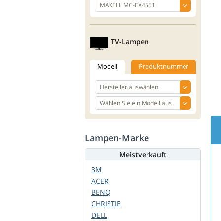
TV-Lampen
Modell
Produktnummer
Lampen-Marke
Meistverkauft
3M
ACER
BENQ
CHRISTIE
DELL