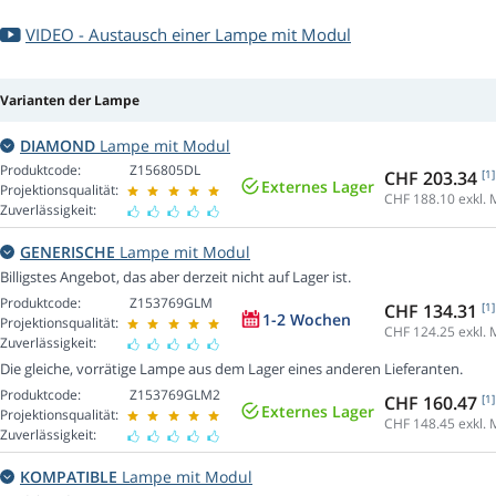
VIDEO - Austausch einer Lampe mit Modul
Varianten der Lampe
DIAMOND
Lampe mit Modul
Produktcode:
Z156805DL
CHF 203.34
[1]
Externes Lager
Projektionsqualität:
CHF 188.10
exkl. 
Zuverlässigkeit:
GENERISCHE
Lampe mit Modul
Billigstes Angebot, das aber derzeit nicht auf Lager ist.
Produktcode:
Z153769GLM
CHF 134.31
[1]
1-2 Wochen
Projektionsqualität:
CHF 124.25
exkl. 
Zuverlässigkeit:
Die gleiche, vorrätige Lampe aus dem Lager eines anderen Lieferanten.
Produktcode:
Z153769GLM2
CHF 160.47
[1]
Externes Lager
Projektionsqualität:
CHF 148.45
exkl. 
Zuverlässigkeit:
KOMPATIBLE
Lampe mit Modul