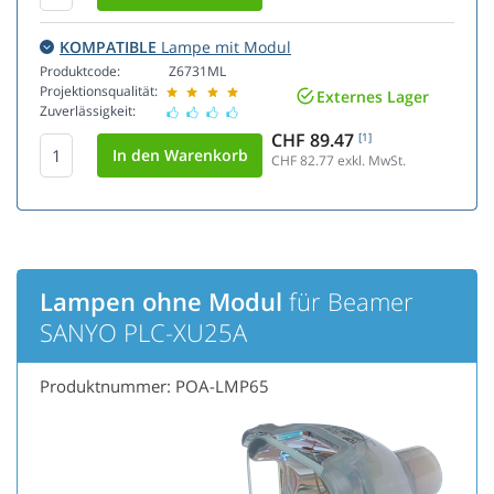
KOMPATIBLE
Lampe mit Modul
Produktcode:
Z6731ML
Projektionsqualität:
Externes Lager
Zuverlässigkeit:
CHF 89.47
[1]
CHF 82.77
exkl. MwSt.
Lampen ohne Modul
für Beamer
SANYO PLC-XU25A
Produktnummer: POA-LMP65