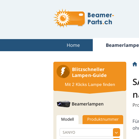
Home
Beamerlampe
Blitzschneller
Lampen-Guide
S
Mit 2 Klicks Lampe finden
n
Beamerlampen
Pr
Modell
Produktnummer
Fü
oh