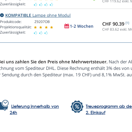
CHF 119.62
exkl. 
Zuverlässigkeit:
KOMPATIBLE
Lampe ohne Modul
Produktcode:
Z9207OB
CHF 90.39
[1]
1-2 Wochen
Projektionsqualität:
CHF 83.62
exkl. M
Zuverlässigkeit:
Bei uns zahlen Sie den Preis ohne Mehrwertsteuer.
Nach der Ab
chnung vom Spediteur DHL. Diese Rechnung enthält 3% des von un
r Sendung durch den Spediteur (max. 19 CHF) und 8,1% MwSt. au
Lieferung innerhalb von
Treueprogramm ab d
24h
2. Einkauf