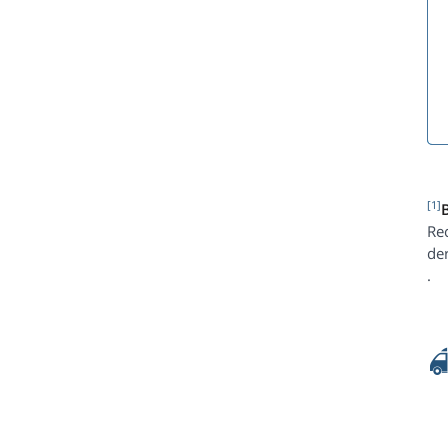
[1]
Re
de
.