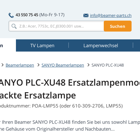
(Mo-Fr 9-17)
43 550 75 45
info@beamer-parts.ch
Suchen
n
TV Lampen
Lampenwechsel
Beamerlampen
SANYO Beamerlampen
SANYO PLC-XU48
ANYO PLC-XU48 Ersatzlampenmo
ackte Ersatzlampe
oduktnummer: POA-LMP55 (oder 610-309-2706, LMP55)
r Ihren Beamer SANYO PLC-XU48 finden Sie bei uns sowohl Lamp
ne Gehäuse vom Originalhersteller und Nachbauten...