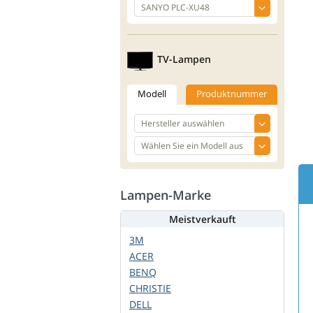
TV-Lampen
Modell
Produktnummer
Lampen-Marke
Meistverkauft
3M
ACER
BENQ
CHRISTIE
DELL