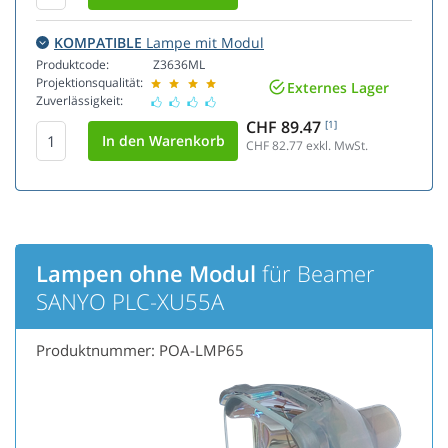
KOMPATIBLE
Lampe mit Modul
Produktcode:
Z3636ML
Projektionsqualität:
Externes Lager
Zuverlässigkeit:
CHF 89.47
[1]
CHF 82.77
exkl. MwSt.
Lampen ohne Modul
für Beamer
SANYO PLC-XU55A
Produktnummer: POA-LMP65