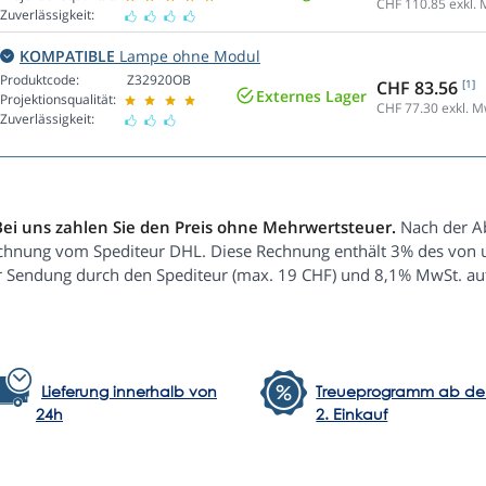
CHF 110.85
exkl. 
Zuverlässigkeit:
KOMPATIBLE
Lampe ohne Modul
Produktcode:
Z32920OB
CHF 83.56
[1]
Externes Lager
Projektionsqualität:
CHF 77.30
exkl. M
Zuverlässigkeit:
Bei uns zahlen Sie den Preis ohne Mehrwertsteuer.
Nach der Ab
chnung vom Spediteur DHL. Diese Rechnung enthält 3% des von un
r Sendung durch den Spediteur (max. 19 CHF) und 8,1% MwSt. au
Lieferung innerhalb von
Treueprogramm ab d
24h
2. Einkauf