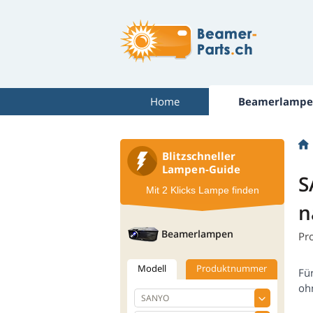
Home
Beamerlampe
Blitzschneller
Lampen-Guide
S
Mit 2 Klicks Lampe finden
n
Beamerlampen
Pr
Modell
Produktnummer
Fü
oh