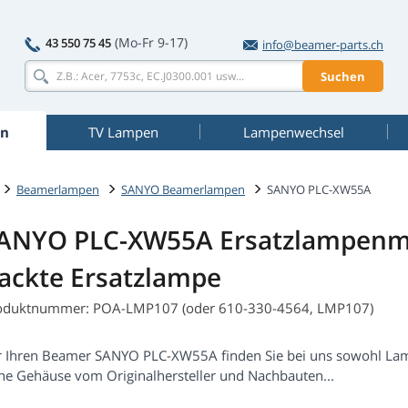
(Mo-Fr 9-17)
43 550 75 45
info@beamer-parts.ch
Suchen
n
TV Lampen
Lampenwechsel
Beamerlampen
SANYO Beamerlampen
SANYO PLC-XW55A
ANYO PLC-XW55A Ersatzlampenm
ackte Ersatzlampe
oduktnummer: POA-LMP107 (oder 610-330-4564, LMP107)
r Ihren Beamer SANYO PLC-XW55A finden Sie bei uns sowohl La
ne Gehäuse vom Originalhersteller und Nachbauten...