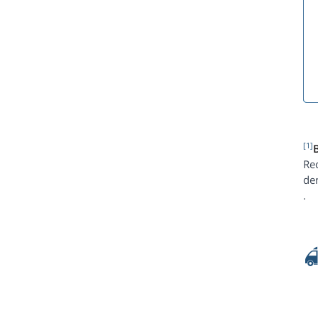
[1]
Re
de
.