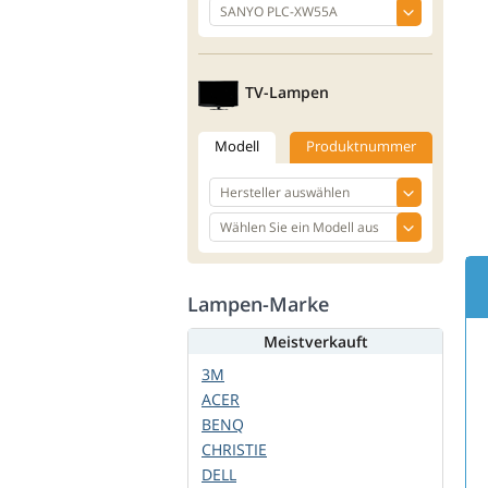
TV-Lampen
Modell
Produktnummer
Lampen-Marke
Meistverkauft
3M
ACER
BENQ
CHRISTIE
DELL