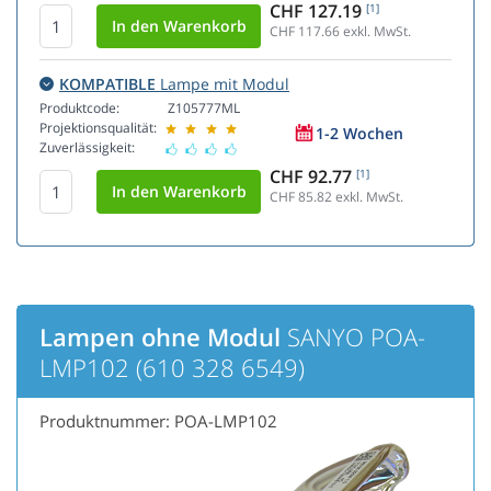
CHF 127.19
[1]
CHF 117.66
exkl. MwSt.
KOMPATIBLE
Lampe mit Modul
Produktcode:
Z105777ML
Projektionsqualität:
1-2 Wochen
Zuverlässigkeit:
CHF 92.77
[1]
CHF 85.82
exkl. MwSt.
Lampen ohne Modul
SANYO POA-
LMP102 (610 328 6549)
Produktnummer: POA-LMP102