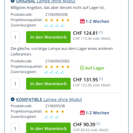
ORIGINAL
Lampe ohne Modul
Billigstes Angebot, das aber derzeit nicht auf Lager ist.
Produktcode:
Z106096OOB
Projektionsqualität:
1-2 Wochen
Zuverlässigkeit:
CHF 124.81
[1]
CHF 115.46
exkl. MwSt.
Die gleiche, vorrätige Lampe aus dem Lager eines anderen
Lieferanten.
Produktcode:
Z106096OOB2
Projektionsqualität:
Auf Lager
Zuverlässigkeit:
CHF 131.95
[1]
CHF 122.06
exkl. MwSt.
KOMPATIBLE
Lampe ohne Modul
Produktcode:
Z106095OB
Projektionsqualität:
1-2 Wochen
Zuverlässigkeit:
CHF 90.39
[1]
CHF 83.62
exkl. MwSt.