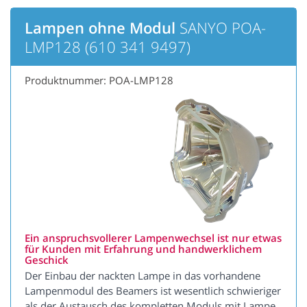
Lampen ohne Modul
SANYO POA-
LMP128 (610 341 9497)
Produktnummer: POA-LMP128
Ein anspruchsvollerer Lampenwechsel ist nur etwas
für Kunden mit Erfahrung und handwerklichem
Geschick
Der Einbau der nackten Lampe in das vorhandene
Lampenmodul des Beamers ist wesentlich schwieriger
als der Austausch des kompletten Moduls mit Lampe.